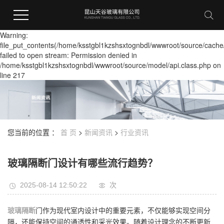
Warning:
file_put_contents(/home/ksstgbl1kzshsxtognbdl/wwwroot/source/cache
failed to open stream: Permission denied in
/home/ksstgbl1kzshsxtognbdl/wwwroot/source/model/api.class.php on
line 217
您当前的位置 ：
首 页
>
新闻资讯
>
行业资讯
玻璃隔断门设计有哪些流行趋势？
2025-08-14 12:50:22
次
玻璃隔断
门作为现代室内设计中的重要元素，不仅能够实现空间分
隔，还能保持空间的通透性和采光效果。随着设计理念的不断更新