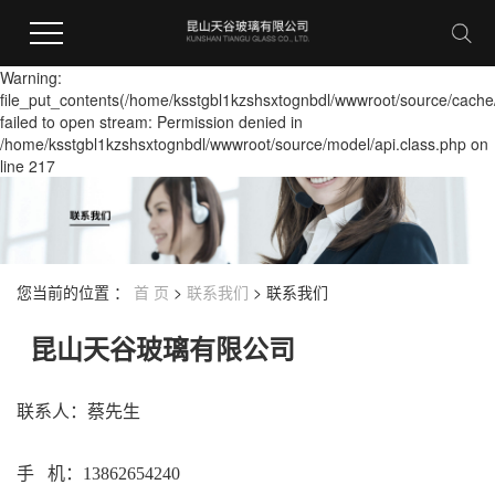
Warning:
file_put_contents(/home/ksstgbl1kzshsxtognbdl/wwwroot/source/cache
failed to open stream: Permission denied in
/home/ksstgbl1kzshsxtognbdl/wwwroot/source/model/api.class.php on
line 217
您当前的位置 ：
首 页
>
联系我们
>
联系我们
昆山天谷玻璃有限公司
联系人：蔡先生
手 机：13862654240